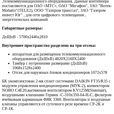
,телекоммуникационного оборудования. Данные контейнера
поставляются для ОАО «МТС», ОАО "Мегафон", ЗАО "Вотек-
Мобайл"(TELE2), ООО "Газпром трансгаз", ЗАО "Газпром
инвест Юг" , для сети цифрового телевещания ,
энергетических компаний
Габаритные размеры:
ДхШхВ - 5700х2446х2810
Внутреннее пространство разделено на три отсека:
аппаратная для размещения телекоммуникационного
оборудования (ДхШхВ) 4820Х2160Х2400
Тамбур с нутренними размерами (ДхШхВ)
1068х1528х2400
Отсек для наружных блоков кондиционеров 1072х578
БК укомплектован 2-мя сплит системами DAIKIN FT35/R35 с
модулем управления кондиционерами (МУК-2), конвектором
NOBO C4E20,вытяжным вентилятором KV125M(Sistemair),
воздушными клапанами Гермик -С-310х350-04-Н-С, фильтром
ячейковым карманным ФЯК 3360. Вентиляторы и воздушные
клапаны управляются от суточного реле времени СР-2К и
СР-1К.