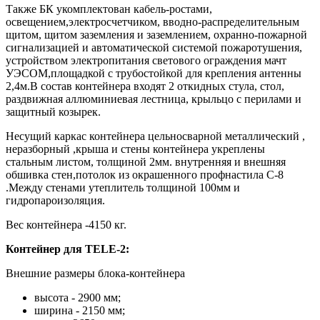
Также БК укомплектован кабель-ростами,
освещением,электросчетчиком, вводно-распределительным
щитом, щитом заземления и заземлением, охранно-пожарной
сигнализацией и автоматической системой пожаротушения,
устройством электропитания светового ограждения мачт
УЭСОМ,площадкой с трубостойкой для крепления антенны
2,4м.В состав контейнера входят 2 откидных стула, стол,
раздвижная аллюминиевая лестница, крыльцо с перилами и
защитный козырек.
Несущий каркас контейнера цельносварной металлический ,
неразборный ,крыша и стены контейнера укреплены
стальным листом, толщиной 2мм. внутренняя и внешняя
обшивка стен,потолок из окрашенного профнастила С-8
.Между стенами утеплитель толщиной 100мм и
гидропароизоляция.
Вес контейнера -4150 кг.
Контейнер для TELE-2:
Внешние размеры блока-контейнера
высота - 2900 мм;
ширина - 2150 мм;