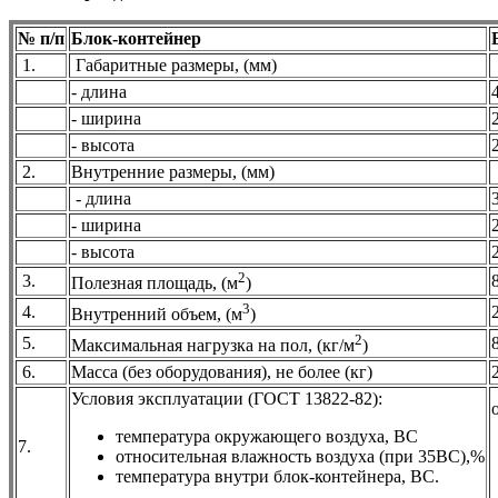
№ п/п
Блок-контейнер
1.
Габаритные размеры, (мм)
- длина
- ширина
- высота
2.
Внутренние размеры, (мм)
- длина
- ширина
- высота
2
3.
Полезная площадь, (м
)
3
4.
Внутренний объем, (м
)
2
5.
Максимальная нагрузка на пол, (кг/м
)
6.
Масса (без оборудования), не более (кг)
Условия эксплуатации (ГОСТ 13822-82):
температура окружающего воздуха, BС
7.
относительная влажность воздуха (при 35BС),%
температура внутри блок-контейнера, BС.