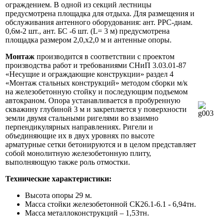
ограждением. В одной из секций лестницы
предусмотрена площадка для отдыха. Для размещения и
обслуживания антенного оборудования: ант. РРС-диам.
0,6м-2 шт., ант. БС -6 шт. (L= 3 м) предусмотрена
площадка размером 2,0,х2,0 м и антенные опоры.
Монтаж
производится в соответствии с проектом
производства работ и требованиями СНиП 3.03.01-87
«Несущие и ограждающие конструкции» раздел 4
«Монтаж стальных конструкций» методом сборки м/к
на железобетонную стойку и последующим подъемом
автокраном. Опора устанавливается в пробуренную
скважину глубиной 3 м и закрепляется у поверхности
земли двумя стальными ригелями во взаимно
перпендикулярных направлениях. Ригели и
объединяющие их в двух уровнях по высоте
арматурные сетки бетонируются и в целом представляет
собой монолитную железобетонную плиту,
выполняющую также роль отмостки.
Технические характеристики:
Высота опоры 29 м.
Масса стойки железобетонной СК26.1-6.1 - 6,94тн.
Масса металлоконструкций – 1,53тн.